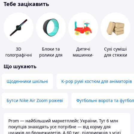
Тебе зацікавить
3D
Блоки та
Дитячі
Сухі суміші
голографічні
ролики для
машинки-
для стяжки
пристрої
йоги
каталки
підлоги
Що шукають
Щоденники шкільні
K-pop румі костюм для аніматорів
Бутси Nike Air Zoom рожеві
Футбольні ворота та футбо
Prom — найбільший маркетплейс України. Тут 6 млн
покупців знаходять усе потрібне — від корму для
цуциків до бронежилетів. А 60 тис. підприємців з усієї