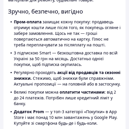
Зручно, безпечно, вигідно
Пром-оплата
захищає кожну покупку: продавець
отримує кошти лише після того, як покупець огляне і
забере замовлення. Щось не так — гроші
повертаються автоматично на картку. Плюс не
треба переплачувати за післяплату на пошті.
З підпискою Smart — безкоштовна доставка по всій
Україні за 50 грн на місяць. Достатньо однієї
покупки, щоб підписка окупилась.
Регулярно проходять
акції від продавців та сезонні
знижки.
Стежимо, щоб знижки були справжніми.
Актуальні пропозиції — на головній або в застосунку.
Великі покупки можна
оплатити частинами
: від 2
до 24 платежів. Потрібен лише кредитний ліміт у
банку.
Додаток Prom
— у топ-3 категорії «Покупки» в App
Store і має понад 10 млн завантажень у Google Play.
Купуйте зі смартфона будь-де і будь-коли.