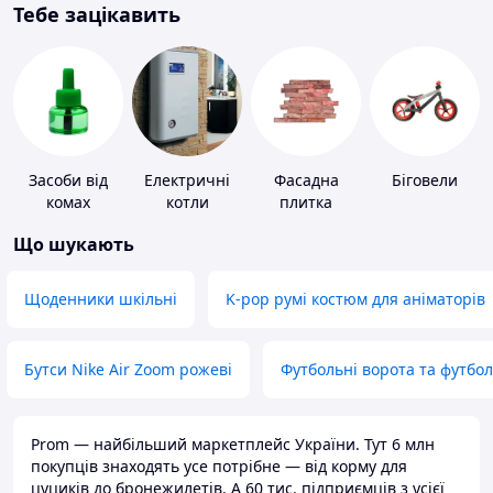
Тебе зацікавить
Засоби від
Електричні
Фасадна
Біговели
комах
котли
плитка
Що шукають
Щоденники шкільні
K-pop румі костюм для аніматорів
Бутси Nike Air Zoom рожеві
Футбольні ворота та футбо
Prom — найбільший маркетплейс України. Тут 6 млн
покупців знаходять усе потрібне — від корму для
цуциків до бронежилетів. А 60 тис. підприємців з усієї