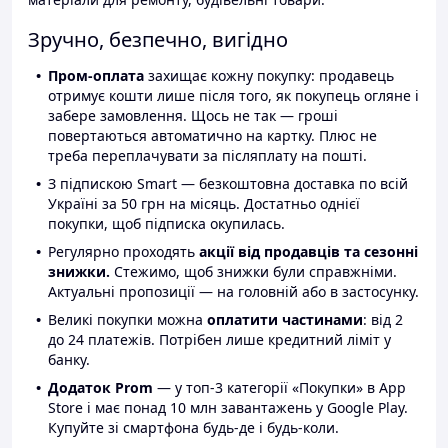
Зручно, безпечно, вигідно
Пром-оплата
захищає кожну покупку: продавець
отримує кошти лише після того, як покупець огляне і
забере замовлення. Щось не так — гроші
повертаються автоматично на картку. Плюс не
треба переплачувати за післяплату на пошті.
З підпискою Smart — безкоштовна доставка по всій
Україні за 50 грн на місяць. Достатньо однієї
покупки, щоб підписка окупилась.
Регулярно проходять
акції від продавців та сезонні
знижки.
Стежимо, щоб знижки були справжніми.
Актуальні пропозиції — на головній або в застосунку.
Великі покупки можна
оплатити частинами
: від 2
до 24 платежів. Потрібен лише кредитний ліміт у
банку.
Додаток Prom
— у топ-3 категорії «Покупки» в App
Store і має понад 10 млн завантажень у Google Play.
Купуйте зі смартфона будь-де і будь-коли.