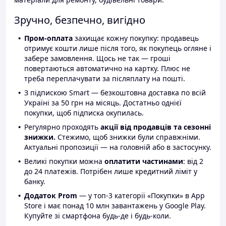
Зручно, безпечно, вигідно
Пром-оплата
захищає кожну покупку: продавець
отримує кошти лише після того, як покупець огляне і
забере замовлення. Щось не так — гроші
повертаються автоматично на картку. Плюс не
треба переплачувати за післяплату на пошті.
З підпискою Smart — безкоштовна доставка по всій
Україні за 50 грн на місяць. Достатньо однієї
покупки, щоб підписка окупилась.
Регулярно проходять
акції від продавців та сезонні
знижки.
Стежимо, щоб знижки були справжніми.
Актуальні пропозиції — на головній або в застосунку.
Великі покупки можна
оплатити частинами
: від 2
до 24 платежів. Потрібен лише кредитний ліміт у
банку.
Додаток Prom
— у топ-3 категорії «Покупки» в App
Store і має понад 10 млн завантажень у Google Play.
Купуйте зі смартфона будь-де і будь-коли.