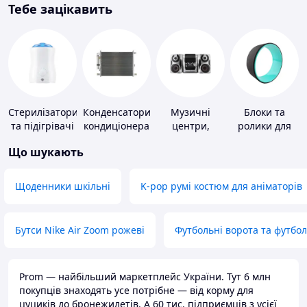
Тебе зацікавить
Стерилізатори
Конденсатори
Музичні
Блоки та
та підігрівачі
кондиціонера
центри,
ролики для
для дитячого
магнітоли
йоги
Що шукають
харчування
Щоденники шкільні
K-pop румі костюм для аніматорів
Бутси Nike Air Zoom рожеві
Футбольні ворота та футбо
Prom — найбільший маркетплейс України. Тут 6 млн
покупців знаходять усе потрібне — від корму для
цуциків до бронежилетів. А 60 тис. підприємців з усієї