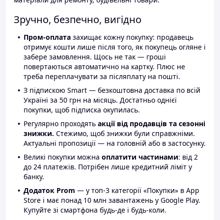
Зручно, безпечно, вигідно
Пром-оплата
захищає кожну покупку: продавець
отримує кошти лише після того, як покупець огляне і
забере замовлення. Щось не так — гроші
повертаються автоматично на картку. Плюс не
треба переплачувати за післяплату на пошті.
З підпискою Smart — безкоштовна доставка по всій
Україні за 50 грн на місяць. Достатньо однієї
покупки, щоб підписка окупилась.
Регулярно проходять
акції від продавців та сезонні
знижки.
Стежимо, щоб знижки були справжніми.
Актуальні пропозиції — на головній або в застосунку.
Великі покупки можна
оплатити частинами
: від 2
до 24 платежів. Потрібен лише кредитний ліміт у
банку.
Додаток Prom
— у топ-3 категорії «Покупки» в App
Store і має понад 10 млн завантажень у Google Play.
Купуйте зі смартфона будь-де і будь-коли.