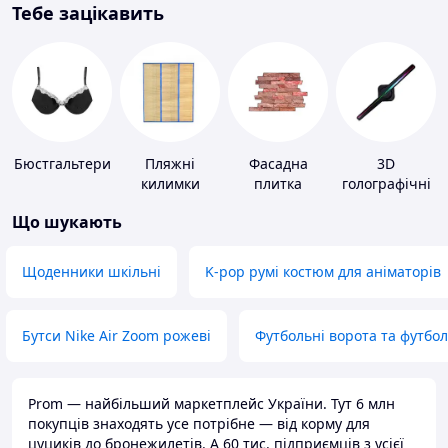
Тебе зацікавить
Бюстгальтери
Пляжні
Фасадна
3D
килимки
плитка
голографічні
пристрої
Що шукають
Щоденники шкільні
K-pop румі костюм для аніматорів
Бутси Nike Air Zoom рожеві
Футбольні ворота та футбо
Prom — найбільший маркетплейс України. Тут 6 млн
покупців знаходять усе потрібне — від корму для
цуциків до бронежилетів. А 60 тис. підприємців з усієї