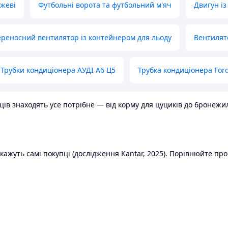
ожеві
Футбольні ворота та футбольний м'яч
Двигун із
реносний вентилятор із контейнером для льоду
Вентилят
Трубки кондиціонера АУДІ А6 Ц5
Трубка кондиціонера Ford
в знаходять усе потрібне — від корму для цуциків до бронежилет
ажуть самі покупці (дослідження Kantar, 2025). Порівнюйте пропо