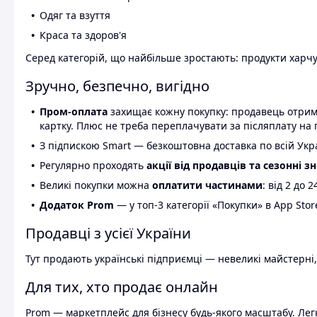
Одяг та взуття
Краса та здоров'я
Серед категорій, що найбільше зростають: продукти харчув
Зручно, безпечно, вигідно
Пром-оплата
захищає кожну покупку: продавець отриму
картку. Плюс не треба переплачувати за післяплату на 
З підпискою Smart — безкоштовна доставка по всій Украї
Регулярно проходять
акції від продавців та сезонні з
Великі покупки можна
оплатити частинами
: від 2 до 
Додаток Prom
— у топ-3 категорії «Покупки» в App Stor
Продавці з усієї України
Тут продають українські підприємці — невеликі майстерні,
Для тих, хто продає онлайн
Prom — маркетплейс для бізнесу будь-якого масштабу. Легк