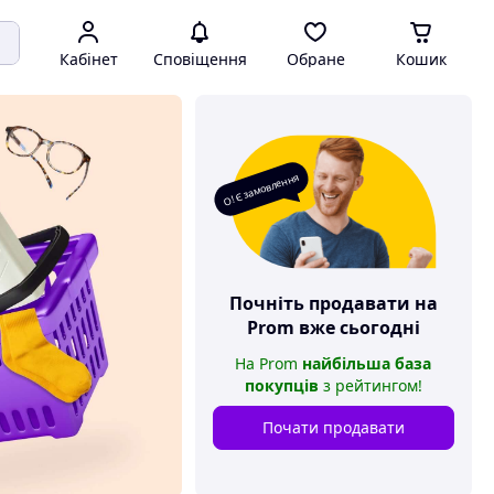
Кабінет
Сповіщення
Обране
Кошик
О! Є замовлення
Почніть продавати на
Prom
вже сьогодні
На
Prom
найбільша база
покупців
з рейтингом
!
Почати продавати