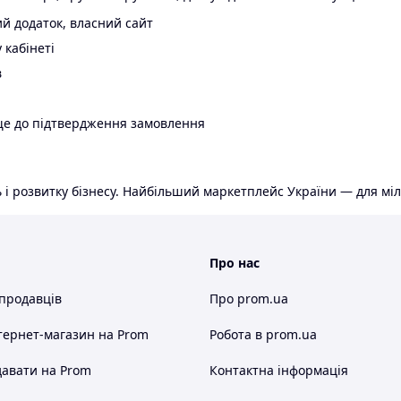
й додаток, власний сайт
 кабінеті
в
ще до підтвердження замовлення
 і розвитку бізнесу. Найбільший маркетплейс України — для міл
Про нас
 продавців
Про prom.ua
тернет-магазин
на Prom
Робота в prom.ua
авати на Prom
Контактна інформація