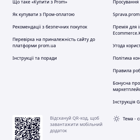
Що таке «Купити з Prom»
Просування в
Як купувати з Пром-оплатою
Sprava.prom
Рекомендації з безпечних покупок
Премія для 
Ecommerce.
Перевірка на приналежність сайту до
платформи prom.ua
Угода корис
Інструкції та поради
Політика ко
Правила роб
Бонусна пр
маркетплей
Інструкція G
Відскануй QR-код, щоб
Тема
-
с
завантажити мобільний
додаток