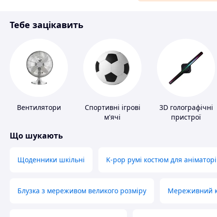
Матеріали для ремонту
Тебе зацікавить
Спорт і відпочинок
Вентилятори
Спортивні ігрові
3D голографічні
м'ячі
пристрої
Що шукають
Щоденники шкільні
K-pop румі костюм для аніматорі
Блузка з мереживом великого розміру
Мереживний ко