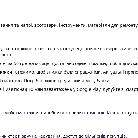
ання та напої, зоотовари, інструменти, матеріали для ремонту,
є кошти лише після того, як покупець огляне і забере замовл
пошті.
ні за 50 грн на місяць. Достатньо однієї покупки, щоб підписка
нижки.
Стежимо, щоб знижки були справжніми. Актуальні пропози
24 платежів. Потрібен лише кредитний ліміт у банку.
e і має понад 10 млн завантажень у Google Play. Купуйте зі смар
 сімейні магазини, виробники та великі компанії. Кожна покупка
ий старт, зручне керування, доступ до мільйонів покупців.