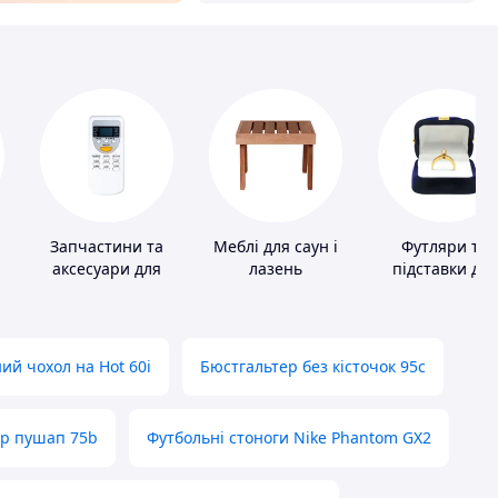
Запчастини та
Меблі для саун і
Футляри та
аксесуари для
лазень
підставки для
побутових
коштовносте
кондиціонерів
ий чохол на Hot 60i
Бюстгальтер без кісточок 95с
ер пушап 75b
Футбольні стоноги Nike Phantom GX2