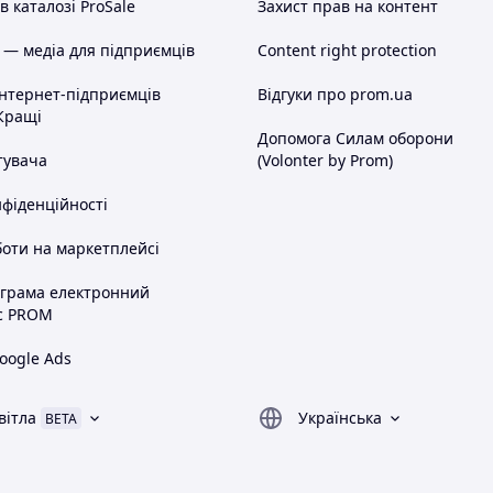
 каталозі ProSale
Захист прав на контент
 — медіа для підприємців
Content right protection
інтернет-підприємців
Відгуки про prom.ua
Кращі
Допомога Силам оборони
тувача
(Volonter by Prom)
нфіденційності
оти на маркетплейсі
ограма електронний
с PROM
oogle Ads
вітла
Українська
BETA