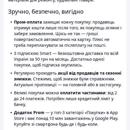
Зручно, безпечно, вигідно
Пром-оплата
захищає кожну покупку: продавець
отримує кошти лише після того, як покупець огляне і
забере замовлення. Щось не так — гроші
повертаються автоматично на картку. Плюс не
треба переплачувати за післяплату на пошті.
З підпискою Smart — безкоштовна доставка по всій
Україні за 50 грн на місяць. Достатньо однієї
покупки, щоб підписка окупилась.
Регулярно проходять
акції від продавців та сезонні
знижки.
Стежимо, щоб знижки були справжніми.
Актуальні пропозиції — на головній або в застосунку.
Великі покупки можна
оплатити частинами
: від 2
до 24 платежів. Потрібен лише кредитний ліміт у
банку.
Додаток Prom
— у топ-3 категорії «Покупки» в App
Store і має понад 10 млн завантажень у Google Play.
Купуйте зі смартфона будь-де і будь-коли.