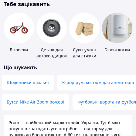
Тебе зацікавить
Біговели
Деталі для
Сухі суміші
Газові котли
автокондиціонерів
для стяжки
підлоги
Що шукають
Щоденники шкільні
K-pop румі костюм для аніматорів
Бутси Nike Air Zoom рожеві
Футбольні ворота та футбо
Prom — найбільший маркетплейс України. Тут 6 млн
покупців знаходять усе потрібне — від корму для
цуциків до бронежилетів. А 60 тис. підприємців з усієї