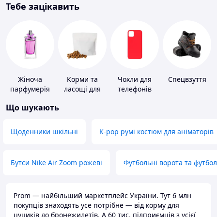
Тебе зацікавить
Жіноча
Корми та
Чохли для
Спецвзуття
парфумерія
ласощі для
телефонів
домашніх
Що шукають
тварин і
птахів
Щоденники шкільні
K-pop румі костюм для аніматорів
Бутси Nike Air Zoom рожеві
Футбольні ворота та футбо
Prom — найбільший маркетплейс України. Тут 6 млн
покупців знаходять усе потрібне — від корму для
цуциків до бронежилетів. А 60 тис. підприємців з усієї