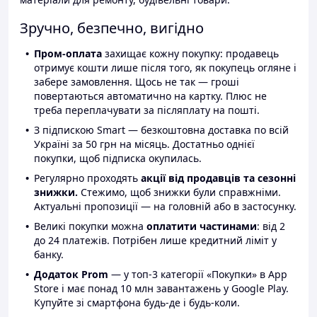
Зручно, безпечно, вигідно
Пром-оплата
захищає кожну покупку: продавець
отримує кошти лише після того, як покупець огляне і
забере замовлення. Щось не так — гроші
повертаються автоматично на картку. Плюс не
треба переплачувати за післяплату на пошті.
З підпискою Smart — безкоштовна доставка по всій
Україні за 50 грн на місяць. Достатньо однієї
покупки, щоб підписка окупилась.
Регулярно проходять
акції від продавців та сезонні
знижки.
Стежимо, щоб знижки були справжніми.
Актуальні пропозиції — на головній або в застосунку.
Великі покупки можна
оплатити частинами
: від 2
до 24 платежів. Потрібен лише кредитний ліміт у
банку.
Додаток Prom
— у топ-3 категорії «Покупки» в App
Store і має понад 10 млн завантажень у Google Play.
Купуйте зі смартфона будь-де і будь-коли.