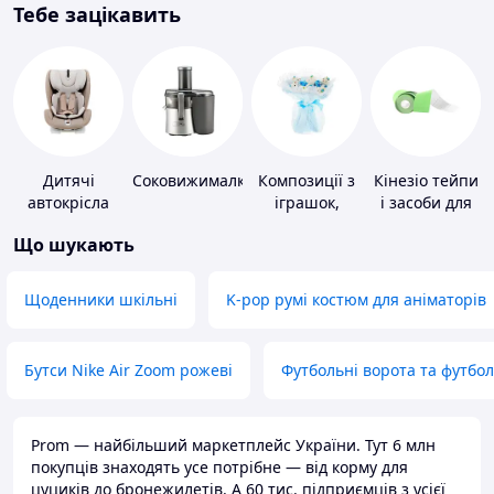
Тебе зацікавить
Дитячі
Соковижималки
Композиції з
Кінезіо тейпи
автокрісла
іграшок,
і засоби для
одягу,
тейпування
Що шукають
підгузків
Щоденники шкільні
K-pop румі костюм для аніматорів
Бутси Nike Air Zoom рожеві
Футбольні ворота та футбо
Prom — найбільший маркетплейс України. Тут 6 млн
покупців знаходять усе потрібне — від корму для
цуциків до бронежилетів. А 60 тис. підприємців з усієї