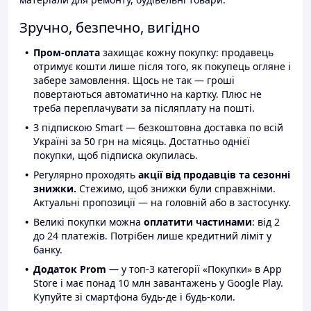
Зручно, безпечно, вигідно
Пром-оплата
захищає кожну покупку: продавець
отримує кошти лише після того, як покупець огляне і
забере замовлення. Щось не так — гроші
повертаються автоматично на картку. Плюс не
треба переплачувати за післяплату на пошті.
З підпискою Smart — безкоштовна доставка по всій
Україні за 50 грн на місяць. Достатньо однієї
покупки, щоб підписка окупилась.
Регулярно проходять
акції від продавців та сезонні
знижки.
Стежимо, щоб знижки були справжніми.
Актуальні пропозиції — на головній або в застосунку.
Великі покупки можна
оплатити частинами
: від 2
до 24 платежів. Потрібен лише кредитний ліміт у
банку.
Додаток Prom
— у топ-3 категорії «Покупки» в App
Store і має понад 10 млн завантажень у Google Play.
Купуйте зі смартфона будь-де і будь-коли.