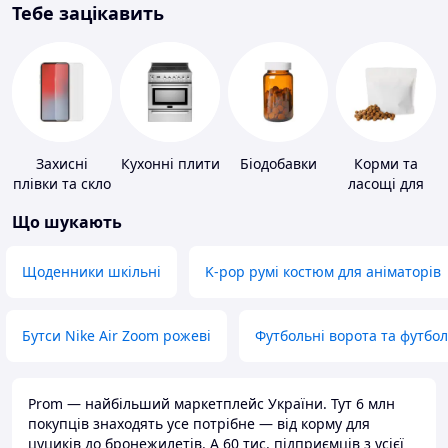
Тебе зацікавить
Захисні
Кухонні плити
Біодобавки
Корми та
плівки та скло
ласощі для
для
домашніх
Що шукають
портативних
тварин і
пристроїв
птахів
Щоденники шкільні
K-pop румі костюм для аніматорів
Бутси Nike Air Zoom рожеві
Футбольні ворота та футбо
Prom — найбільший маркетплейс України. Тут 6 млн
покупців знаходять усе потрібне — від корму для
цуциків до бронежилетів. А 60 тис. підприємців з усієї