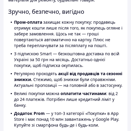
Зручно, безпечно, вигідно
Пром-оплата
захищає кожну покупку: продавець
отримує кошти лише після того, як покупець огляне і
забере замовлення. Щось не так — гроші
повертаються автоматично на картку. Плюс не
треба переплачувати за післяплату на пошті.
З підпискою Smart — безкоштовна доставка по всій
Україні за 50 грн на місяць. Достатньо однієї
покупки, щоб підписка окупилась.
Регулярно проходять
акції від продавців та сезонні
знижки.
Стежимо, щоб знижки були справжніми.
Актуальні пропозиції — на головній або в застосунку.
Великі покупки можна
оплатити частинами
: від 2
до 24 платежів. Потрібен лише кредитний ліміт у
банку.
Додаток Prom
— у топ-3 категорії «Покупки» в App
Store і має понад 10 млн завантажень у Google Play.
Купуйте зі смартфона будь-де і будь-коли.