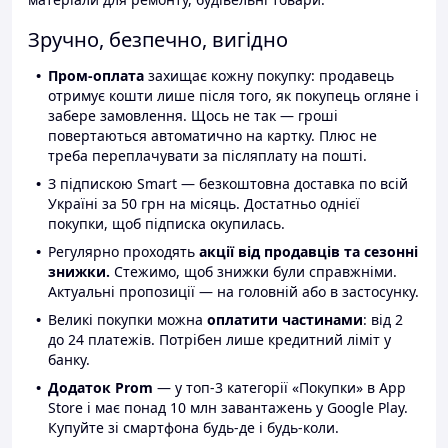
Зручно, безпечно, вигідно
Пром-оплата
захищає кожну покупку: продавець
отримує кошти лише після того, як покупець огляне і
забере замовлення. Щось не так — гроші
повертаються автоматично на картку. Плюс не
треба переплачувати за післяплату на пошті.
З підпискою Smart — безкоштовна доставка по всій
Україні за 50 грн на місяць. Достатньо однієї
покупки, щоб підписка окупилась.
Регулярно проходять
акції від продавців та сезонні
знижки.
Стежимо, щоб знижки були справжніми.
Актуальні пропозиції — на головній або в застосунку.
Великі покупки можна
оплатити частинами
: від 2
до 24 платежів. Потрібен лише кредитний ліміт у
банку.
Додаток Prom
— у топ-3 категорії «Покупки» в App
Store і має понад 10 млн завантажень у Google Play.
Купуйте зі смартфона будь-де і будь-коли.