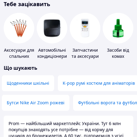
Тебе зацікавить
Аксесуари для
Автомобільні
Запчастини
Засоби від
спальних
кондиціонери
та аксесуари
комах
мішків,
для побутових
Що шукають
карематів та
кондиціонерів
наметів
Щоденники шкільні
K-pop румі костюм для аніматорів
Бутси Nike Air Zoom рожеві
Футбольні ворота та футбо
Prom — найбільший маркетплейс України. Тут 6 млн
покупців знаходять усе потрібне — від корму для
цуциків до бронежилетів. А 60 тис. підприємців з усієї