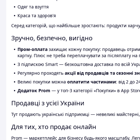
Одяг та взуття
Краса та здоров'я
Серед категорій, що найбільше зростають: продукти харчув
Зручно, безпечно, вигідно
Пром-оплата
захищає кожну покупку: продавець отриму
картку. Плюс не треба переплачувати за післяплату на 
З підпискою Smart — безкоштовна доставка по всій Украї
Регулярно проходять
акції від продавців та сезонні з
Великі покупки можна
оплатити частинами
: від 2 до 
Додаток Prom
— у топ-3 категорії «Покупки» в App Stor
Продавці з усієї України
Тут продають українські підприємці — невеликі майстерні,
Для тих, хто продає онлайн
Prom — маркетплейс для бізнесу будь-якого масштабу. Легк