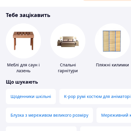
Матеріали для ремонту
Тебе зацікавить
Спорт і відпочинок
Меблі для саун і
Спальні
Пляжні килимки
лазень
гарнітури
Що шукають
Щоденники шкільні
K-pop румі костюм для аніматорі
Блузка з мереживом великого розміру
Мереживний ко