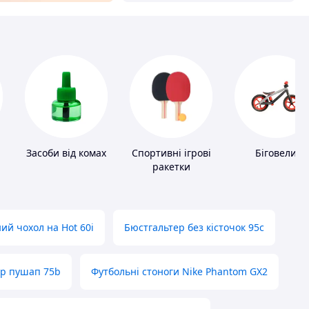
и
Засоби від комах
Спортивні ігрові
Біговели
ракетки
ий чохол на Hot 60i
Бюстгальтер без кісточок 95с
ер пушап 75b
Футбольні стоноги Nike Phantom GX2