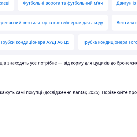
ожеві
Футбольні ворота та футбольний м'яч
Двигун із
реносний вентилятор із контейнером для льоду
Вентилят
Трубки кондиціонера АУДІ А6 Ц5
Трубка кондиціонера Ford
в знаходять усе потрібне — від корму для цуциків до бронежилет
ажуть самі покупці (дослідження Kantar, 2025). Порівнюйте пропо