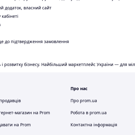
й додаток, власний сайт
 кабінеті
в
ще до підтвердження замовлення
 і розвитку бізнесу. Найбільший маркетплейс України — для міл
Про нас
 продавців
Про prom.ua
тернет-магазин
на Prom
Робота в prom.ua
авати на Prom
Контактна інформація