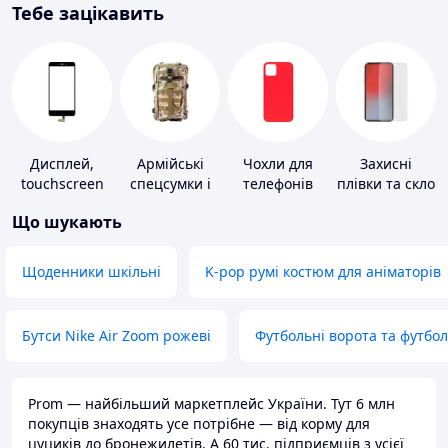
Тебе зацікавить
Дисплей,
Армійські
Чохли для
Захисні
touchscreen
спецсумки і
телефонів
плівки та скло
для телефонів
рюкзаки
для
Що шукають
портативних
пристроїв
Щоденники шкільні
K-pop румі костюм для аніматорів
Бутси Nike Air Zoom рожеві
Футбольні ворота та футбо
Prom — найбільший маркетплейс України. Тут 6 млн
покупців знаходять усе потрібне — від корму для
цуциків до бронежилетів. А 60 тис. підприємців з усієї