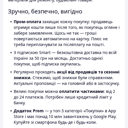
Зручно, безпечно, вигідно
Пром-оплата
захищає кожну покупку: продавець
отримує кошти лише після того, як покупець огляне і
забере замовлення. Щось не так — гроші
повертаються автоматично на картку. Плюс не
треба переплачувати за післяплату на пошті.
З підпискою Smart — безкоштовна доставка по всій
Україні за 50 грн на місяць. Достатньо однієї
покупки, щоб підписка окупилась.
Регулярно проходять
акції від продавців та сезонні
знижки.
Стежимо, щоб знижки були справжніми.
Актуальні пропозиції — на головній або в застосунку.
Великі покупки можна
оплатити частинами
: від 2
до 24 платежів. Потрібен лише кредитний ліміт у
банку.
Додаток Prom
— у топ-3 категорії «Покупки» в App
Store і має понад 10 млн завантажень у Google Play.
Купуйте зі смартфона будь-де і будь-коли.