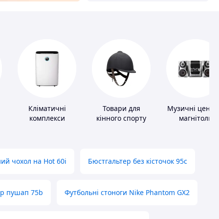
и
Кліматичні
Товари для
Музичні центр
комплекси
кінного спорту
магнітоли
ий чохол на Hot 60i
Бюстгальтер без кісточок 95с
ер пушап 75b
Футбольні стоноги Nike Phantom GX2