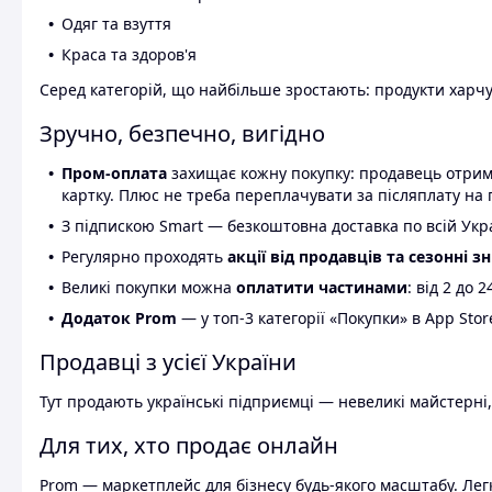
Одяг та взуття
Краса та здоров'я
Серед категорій, що найбільше зростають: продукти харчув
Зручно, безпечно, вигідно
Пром-оплата
захищає кожну покупку: продавець отриму
картку. Плюс не треба переплачувати за післяплату на 
З підпискою Smart — безкоштовна доставка по всій Украї
Регулярно проходять
акції від продавців та сезонні з
Великі покупки можна
оплатити частинами
: від 2 до 
Додаток Prom
— у топ-3 категорії «Покупки» в App Stor
Продавці з усієї України
Тут продають українські підприємці — невеликі майстерні,
Для тих, хто продає онлайн
Prom — маркетплейс для бізнесу будь-якого масштабу. Легк