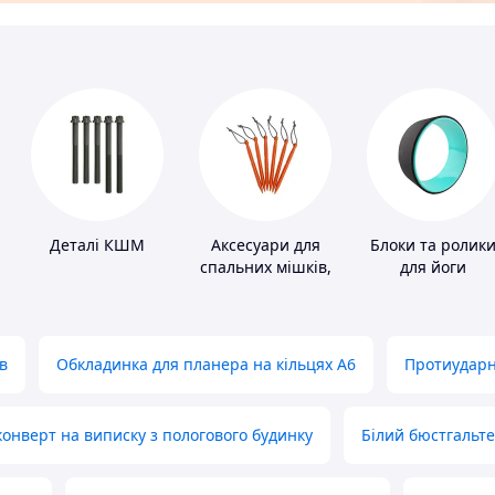
Деталі КШМ
Аксесуари для
Блоки та ролик
спальних мішків,
для йоги
карематів та
наметів
в
Обкладинка для планера на кільцях А6
Протиударн
нверт на виписку з пологового будинку
Білий бюстгальт