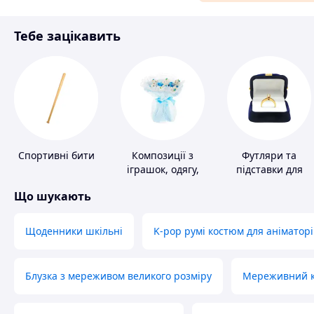
Матеріали для ремонту
Тебе зацікавить
Спорт і відпочинок
Спортивні бити
Композиції з
Футляри та
іграшок, одягу,
підставки для
підгузків
коштовностей
Що шукають
Щоденники шкільні
K-pop румі костюм для аніматорі
Блузка з мереживом великого розміру
Мереживний ко