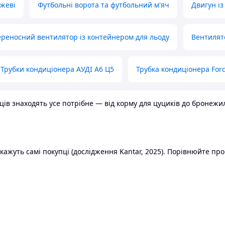
ожеві
Футбольні ворота та футбольний м'яч
Двигун із
реносний вентилятор із контейнером для льоду
Вентилят
Трубки кондиціонера АУДІ А6 Ц5
Трубка кондиціонера Ford
в знаходять усе потрібне — від корму для цуциків до бронежилет
ажуть самі покупці (дослідження Kantar, 2025). Порівнюйте пропо