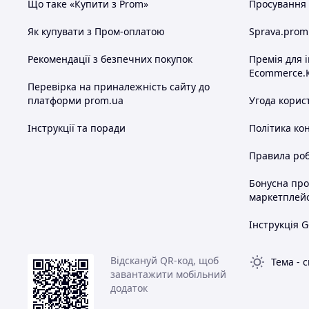
Що таке «Купити з Prom»
Просування в
Як купувати з Пром-оплатою
Sprava.prom
Рекомендації з безпечних покупок
Премія для 
Ecommerce.
Перевірка на приналежність сайту до
платформи prom.ua
Угода корис
Інструкції та поради
Політика ко
Правила роб
Бонусна пр
маркетплей
Інструкція G
Відскануй QR-код, щоб
Тема
-
с
завантажити мобільний
додаток