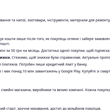
ання та напої, зоотовари, інструменти, матеріали для ремонту,
є кошти лише після того, як покупець огляне і забере замовл
пошті.
ні за 50 грн на місяць. Достатньо однієї покупки, щоб підписка
нижки.
Стежимо, щоб знижки були справжніми. Актуальні пропози
24 платежів. Потрібен лише кредитний ліміт у банку.
e і має понад 10 млн завантажень у Google Play. Купуйте зі смар
 сімейні магазини, виробники та великі компанії. Кожна покупка
ий старт, зручне керування, доступ до мільйонів покупців.