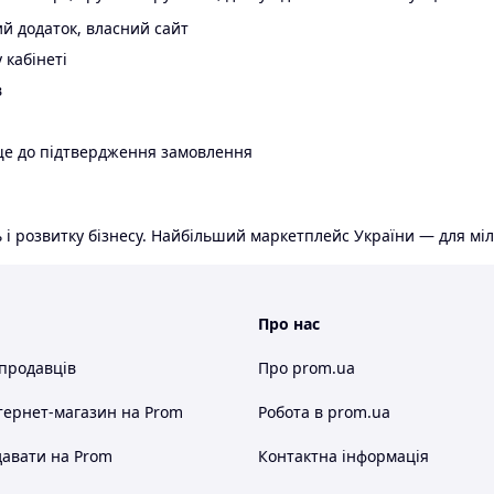
й додаток, власний сайт
 кабінеті
в
ще до підтвердження замовлення
 і розвитку бізнесу. Найбільший маркетплейс України — для міл
Про нас
 продавців
Про prom.ua
тернет-магазин
на Prom
Робота в prom.ua
авати на Prom
Контактна інформація