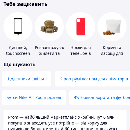
Тебе зацікавить
Дисплей,
Розвантажувальні
Чохли для
Корми та
touchscreen
жилети та
телефонів
ласощі для
для телефонів
плитоноски
домашніх
Що шукають
без плит
тварин і
птахів
Щоденники шкільні
K-pop румі костюм для аніматорів
Бутси Nike Air Zoom рожеві
Футбольні ворота та футбо
Prom — найбільший маркетплейс України. Тут 6 млн
покупців знаходять усе потрібне — від корму для
цуциків до бронежилетів. А 60 тис. підприємців з усієї