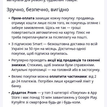
Зручно, безпечно, вигідно
Пром-оплата
захищає кожну покупку: продавець
отримує кошти лише після того, як покупець огляне і
забере замовлення. Щось не так — гроші
повертаються автоматично на картку. Плюс не
треба переплачувати за післяплату на пошті.
З підпискою Smart — безкоштовна доставка по всій
Україні за 50 грн на місяць. Достатньо однієї
покупки, щоб підписка окупилась.
Регулярно проходять
акції від продавців та сезонні
знижки.
Стежимо, щоб знижки були справжніми.
Актуальні пропозиції — на головній або в застосунку.
Великі покупки можна
оплатити частинами
: від 2
до 24 платежів. Потрібен лише кредитний ліміт у
банку.
Додаток Prom
— у топ-3 категорії «Покупки» в App
Store і має понад 10 млн завантажень у Google Play.
Купуйте зі смартфона будь-де і будь-коли.