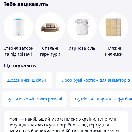
Тебе зацікавить
Стерилізатори
Спальні
Харчова сіль
Пляжні
та підігрівачі
гарнітури
килимки
для дитячого
Що шукають
харчування
Щоденники шкільні
K-pop румі костюм для аніматорів
Бутси Nike Air Zoom рожеві
Футбольні ворота та футбо
Prom — найбільший маркетплейс України. Тут 6 млн
покупців знаходять усе потрібне — від корму для
цуциків до бронежилетів. А 60 тис. підприємців з усієї