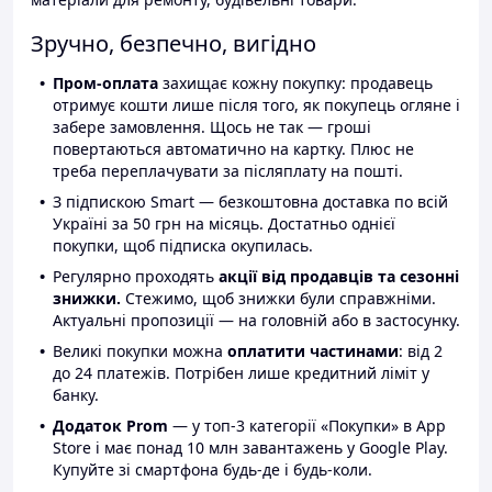
Зручно, безпечно, вигідно
Пром-оплата
захищає кожну покупку: продавець
отримує кошти лише після того, як покупець огляне і
забере замовлення. Щось не так — гроші
повертаються автоматично на картку. Плюс не
треба переплачувати за післяплату на пошті.
З підпискою Smart — безкоштовна доставка по всій
Україні за 50 грн на місяць. Достатньо однієї
покупки, щоб підписка окупилась.
Регулярно проходять
акції від продавців та сезонні
знижки.
Стежимо, щоб знижки були справжніми.
Актуальні пропозиції — на головній або в застосунку.
Великі покупки можна
оплатити частинами
: від 2
до 24 платежів. Потрібен лише кредитний ліміт у
банку.
Додаток Prom
— у топ-3 категорії «Покупки» в App
Store і має понад 10 млн завантажень у Google Play.
Купуйте зі смартфона будь-де і будь-коли.