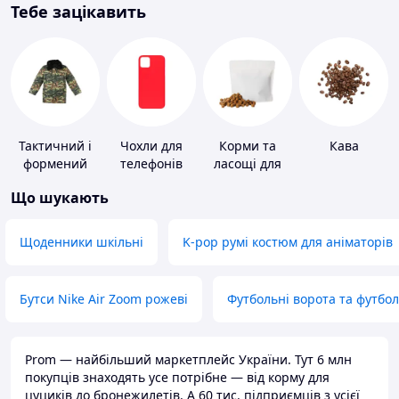
Тебе зацікавить
Тактичний і
Чохли для
Корми та
Кава
формений
телефонів
ласощі для
одяг
домашніх
Що шукають
тварин і
птахів
Щоденники шкільні
K-pop румі костюм для аніматорів
Бутси Nike Air Zoom рожеві
Футбольні ворота та футбо
Prom — найбільший маркетплейс України. Тут 6 млн
покупців знаходять усе потрібне — від корму для
цуциків до бронежилетів. А 60 тис. підприємців з усієї