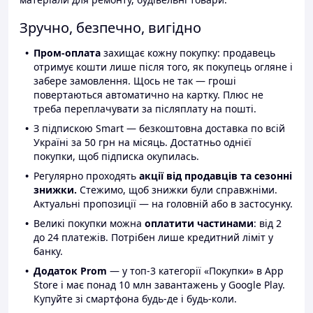
Зручно, безпечно, вигідно
Пром-оплата
захищає кожну покупку: продавець
отримує кошти лише після того, як покупець огляне і
забере замовлення. Щось не так — гроші
повертаються автоматично на картку. Плюс не
треба переплачувати за післяплату на пошті.
З підпискою Smart — безкоштовна доставка по всій
Україні за 50 грн на місяць. Достатньо однієї
покупки, щоб підписка окупилась.
Регулярно проходять
акції від продавців та сезонні
знижки.
Стежимо, щоб знижки були справжніми.
Актуальні пропозиції — на головній або в застосунку.
Великі покупки можна
оплатити частинами
: від 2
до 24 платежів. Потрібен лише кредитний ліміт у
банку.
Додаток Prom
— у топ-3 категорії «Покупки» в App
Store і має понад 10 млн завантажень у Google Play.
Купуйте зі смартфона будь-де і будь-коли.