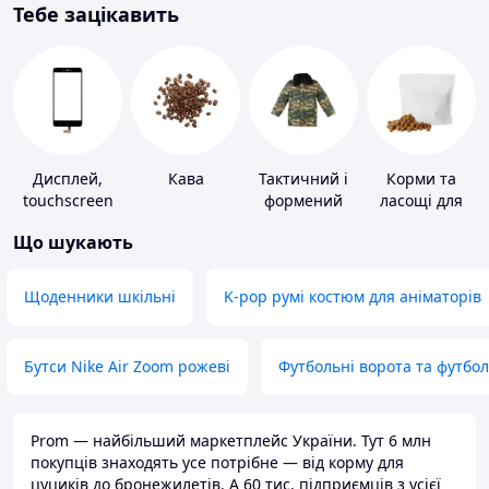
Тебе зацікавить
Дисплей,
Кава
Тактичний і
Корми та
touchscreen
формений
ласощі для
для телефонів
одяг
домашніх
Що шукають
тварин і
птахів
Щоденники шкільні
K-pop румі костюм для аніматорів
Бутси Nike Air Zoom рожеві
Футбольні ворота та футбо
Prom — найбільший маркетплейс України. Тут 6 млн
покупців знаходять усе потрібне — від корму для
цуциків до бронежилетів. А 60 тис. підприємців з усієї