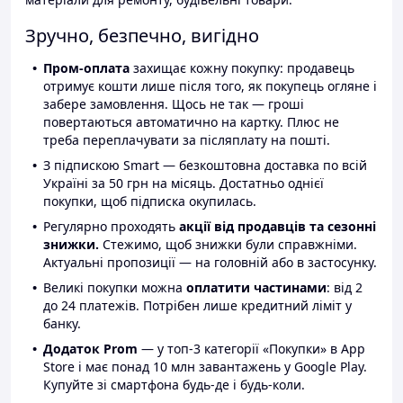
Зручно, безпечно, вигідно
Пром-оплата
захищає кожну покупку: продавець
отримує кошти лише після того, як покупець огляне і
забере замовлення. Щось не так — гроші
повертаються автоматично на картку. Плюс не
треба переплачувати за післяплату на пошті.
З підпискою Smart — безкоштовна доставка по всій
Україні за 50 грн на місяць. Достатньо однієї
покупки, щоб підписка окупилась.
Регулярно проходять
акції від продавців та сезонні
знижки.
Стежимо, щоб знижки були справжніми.
Актуальні пропозиції — на головній або в застосунку.
Великі покупки можна
оплатити частинами
: від 2
до 24 платежів. Потрібен лише кредитний ліміт у
банку.
Додаток Prom
— у топ-3 категорії «Покупки» в App
Store і має понад 10 млн завантажень у Google Play.
Купуйте зі смартфона будь-де і будь-коли.