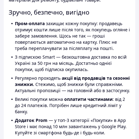
Зручно, безпечно, вигідно
Пром-оплата
захищає кожну покупку: продавець
отримує кошти лише після того, як покупець огляне і
забере замовлення. Щось не так — гроші
повертаються автоматично на картку. Плюс не
треба переплачувати за післяплату на пошті.
З підпискою Smart — безкоштовна доставка по всій
Україні за 50 грн на місяць. Достатньо однієї
покупки, щоб підписка окупилась.
Регулярно проходять
акції від продавців та сезонні
знижки.
Стежимо, щоб знижки були справжніми.
Актуальні пропозиції — на головній або в застосунку.
Великі покупки можна
оплатити частинами
: від 2
до 24 платежів. Потрібен лише кредитний ліміт у
банку.
Додаток Prom
— у топ-3 категорії «Покупки» в App
Store і має понад 10 млн завантажень у Google Play.
Купуйте зі смартфона будь-де і будь-коли.