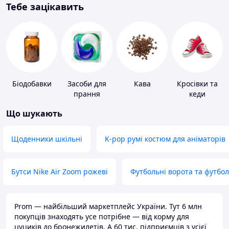
Тебе зацікавить
Біодобавки
Засоби для
Кава
Кросівки та
прання
кеди
Що шукають
Щоденники шкільні
K-pop румі костюм для аніматорів
Бутси Nike Air Zoom рожеві
Футбольні ворота та футбо
Prom — найбільший маркетплейс України. Тут 6 млн
покупців знаходять усе потрібне — від корму для
цуциків до бронежилетів. А 60 тис. підприємців з усієї