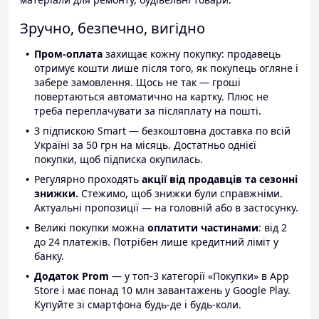
Зручно, безпечно, вигідно
Пром-оплата
захищає кожну покупку: продавець
отримує кошти лише після того, як покупець огляне і
забере замовлення. Щось не так — гроші
повертаються автоматично на картку. Плюс не
треба переплачувати за післяплату на пошті.
З підпискою Smart — безкоштовна доставка по всій
Україні за 50 грн на місяць. Достатньо однієї
покупки, щоб підписка окупилась.
Регулярно проходять
акції від продавців та сезонні
знижки.
Стежимо, щоб знижки були справжніми.
Актуальні пропозиції — на головній або в застосунку.
Великі покупки можна
оплатити частинами
: від 2
до 24 платежів. Потрібен лише кредитний ліміт у
банку.
Додаток Prom
— у топ-3 категорії «Покупки» в App
Store і має понад 10 млн завантажень у Google Play.
Купуйте зі смартфона будь-де і будь-коли.