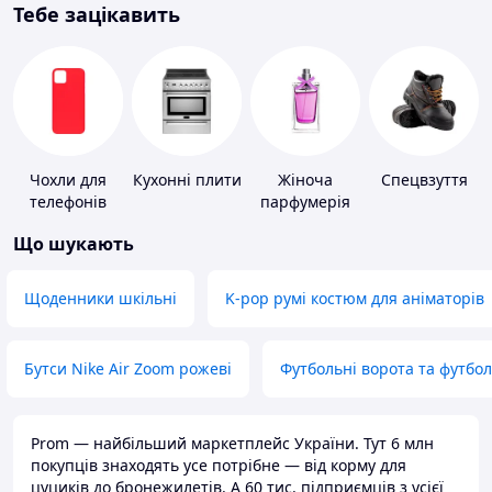
Тебе зацікавить
Чохли для
Кухонні плити
Жіноча
Спецвзуття
телефонів
парфумерія
Що шукають
Щоденники шкільні
K-pop румі костюм для аніматорів
Бутси Nike Air Zoom рожеві
Футбольні ворота та футбо
Prom — найбільший маркетплейс України. Тут 6 млн
покупців знаходять усе потрібне — від корму для
цуциків до бронежилетів. А 60 тис. підприємців з усієї