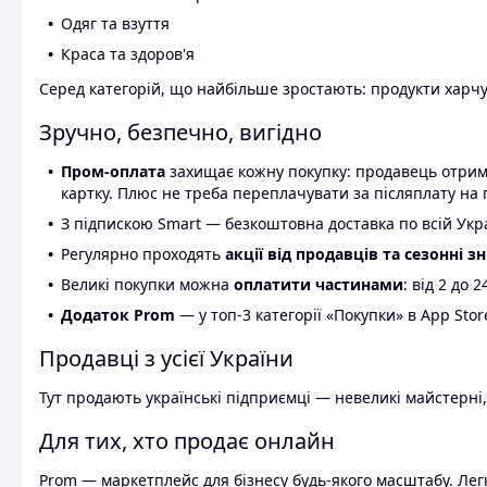
Одяг та взуття
Краса та здоров'я
Серед категорій, що найбільше зростають: продукти харчув
Зручно, безпечно, вигідно
Пром-оплата
захищає кожну покупку: продавець отриму
картку. Плюс не треба переплачувати за післяплату на 
З підпискою Smart — безкоштовна доставка по всій Украї
Регулярно проходять
акції від продавців та сезонні з
Великі покупки можна
оплатити частинами
: від 2 до 
Додаток Prom
— у топ-3 категорії «Покупки» в App Stor
Продавці з усієї України
Тут продають українські підприємці — невеликі майстерні,
Для тих, хто продає онлайн
Prom — маркетплейс для бізнесу будь-якого масштабу. Легк