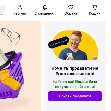
Кабінет
Сповіщення
Обране
Кошик
О! Є замовлення
Почніть продавати на
Prom
вже сьогодні
На
Prom
найбільша база
покупців
з рейтингом
!
Почати продавати