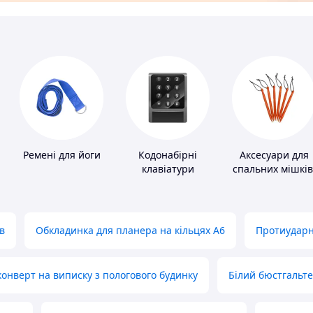
Ремені для йоги
Кодонабірні
Аксесуари для
клавіатури
спальних мішків
карематів та
наметів
в
Обкладинка для планера на кільцях А6
Протиударн
нверт на виписку з пологового будинку
Білий бюстгальт