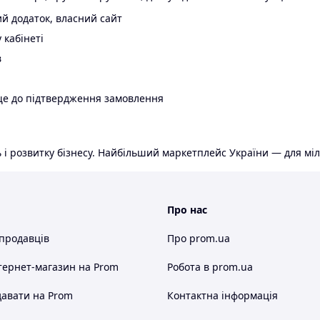
й додаток, власний сайт
 кабінеті
в
ще до підтвердження замовлення
 і розвитку бізнесу. Найбільший маркетплейс України — для міл
Про нас
 продавців
Про prom.ua
тернет-магазин
на Prom
Робота в prom.ua
авати на Prom
Контактна інформація