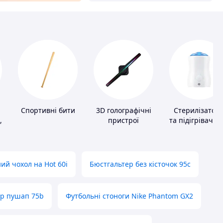
Спортивні бити
3D голографічні
Стерилізатор
,
пристрої
та підігрівачі д
дитячого
харчування
ий чохол на Hot 60i
Бюстгальтер без кісточок 95с
ер пушап 75b
Футбольні стоноги Nike Phantom GX2