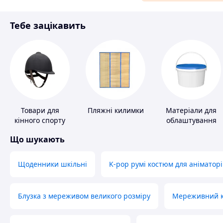
Матеріали для ремонту
Тебе зацікавить
Спорт і відпочинок
Товари для
Пляжні килимки
Матеріали для
кінного спорту
облаштування
промислових
Що шукають
підлог
Щоденники шкільні
K-pop румі костюм для аніматорі
Блузка з мереживом великого розміру
Мереживний ко