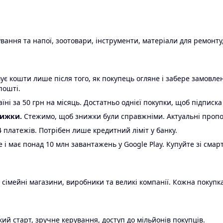
ання та напої, зоотовари, інструменти, матеріали для ремонту,
є кошти лише після того, як покупець огляне і забере замовл
пошті.
ні за 50 грн на місяць. Достатньо однієї покупки, щоб підписка
нижки.
Стежимо, щоб знижки були справжніми. Актуальні пропози
24 платежів. Потрібен лише кредитний ліміт у банку.
e і має понад 10 млн завантажень у Google Play. Купуйте зі смар
 сімейні магазини, виробники та великі компанії. Кожна покупка
ий старт, зручне керування, доступ до мільйонів покупців.