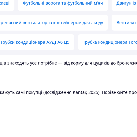
ожеві
Футбольні ворота та футбольний м'яч
Двигун із
реносний вентилятор із контейнером для льоду
Вентилят
Трубки кондиціонера АУДІ А6 Ц5
Трубка кондиціонера Ford
в знаходять усе потрібне — від корму для цуциків до бронежилет
ажуть самі покупці (дослідження Kantar, 2025). Порівнюйте пропо