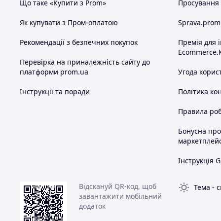
Що таке «Купити з Prom»
Просування в
Як купувати з Пром-оплатою
Sprava.prom
Рекомендації з безпечних покупок
Премія для 
Ecommerce.
Перевірка на приналежність сайту до
платформи prom.ua
Угода корис
Інструкції та поради
Політика ко
Правила роб
Бонусна пр
маркетплей
Інструкція G
Відскануй QR-код, щоб
Тема
-
с
завантажити мобільний
додаток