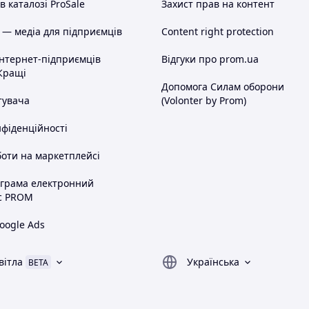
 каталозі ProSale
Захист прав на контент
 — медіа для підприємців
Content right protection
інтернет-підприємців
Відгуки про prom.ua
Кращі
Допомога Силам оборони
тувача
(Volonter by Prom)
нфіденційності
оти на маркетплейсі
ограма електронний
с PROM
oogle Ads
вітла
Українська
BETA