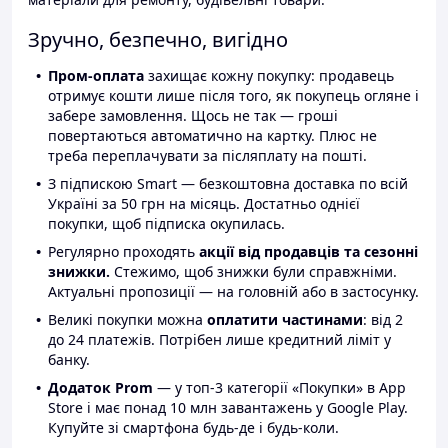
Зручно, безпечно, вигідно
Пром-оплата
захищає кожну покупку: продавець
отримує кошти лише після того, як покупець огляне і
забере замовлення. Щось не так — гроші
повертаються автоматично на картку. Плюс не
треба переплачувати за післяплату на пошті.
З підпискою Smart — безкоштовна доставка по всій
Україні за 50 грн на місяць. Достатньо однієї
покупки, щоб підписка окупилась.
Регулярно проходять
акції від продавців та сезонні
знижки.
Стежимо, щоб знижки були справжніми.
Актуальні пропозиції — на головній або в застосунку.
Великі покупки можна
оплатити частинами
: від 2
до 24 платежів. Потрібен лише кредитний ліміт у
банку.
Додаток Prom
— у топ-3 категорії «Покупки» в App
Store і має понад 10 млн завантажень у Google Play.
Купуйте зі смартфона будь-де і будь-коли.