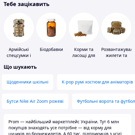
Тебе зацікавить
Армійські
Біодобавки
Корми та
Розвантажуваль
спецсумки і
ласощі для
жилети та
рюкзаки
домашніх
плитоноски
Що шукають
тварин і
без плит
птахів
Щоденники шкільні
K-pop румі костюм для аніматорів
Бутси Nike Air Zoom рожеві
Футбольні ворота та футбо
Prom — найбільший маркетплейс України. Тут 6 млн
покупців знаходять усе потрібне — від корму для
цуциків до бронежилетів. А 60 тис. підприємців з усієї