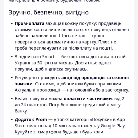
Зручно, безпечно, вигідно
Пром-оплата
захищає кожну покупку: продавець
отримує кошти лише після того, як покупець огляне і
забере замовлення. Щось не так — гроші
повертаються автоматично на картку. Плюс не
треба переплачувати за післяплату на пошті.
З підпискою Smart — безкоштовна доставка по всій
Україні за 50 грн на місяць. Достатньо однієї
покупки, щоб підписка окупилась.
Регулярно проходять
акції від продавців та сезонні
знижки.
Стежимо, щоб знижки були справжніми.
Актуальні пропозиції — на головній або в застосунку.
Великі покупки можна
оплатити частинами
: від 2
до 24 платежів. Потрібен лише кредитний ліміт у
банку.
Додаток Prom
— у топ-3 категорії «Покупки» в App
Store і має понад 10 млн завантажень у Google Play.
Купуйте зі смартфона будь-де і будь-коли.