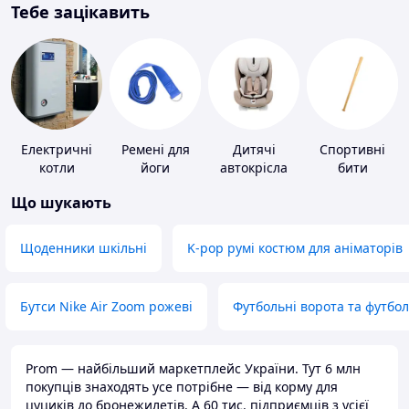
Тебе зацікавить
Електричні
Ремені для
Дитячі
Спортивні
котли
йоги
автокрісла
бити
Що шукають
Щоденники шкільні
K-pop румі костюм для аніматорів
Бутси Nike Air Zoom рожеві
Футбольні ворота та футбо
Prom — найбільший маркетплейс України. Тут 6 млн
покупців знаходять усе потрібне — від корму для
цуциків до бронежилетів. А 60 тис. підприємців з усієї