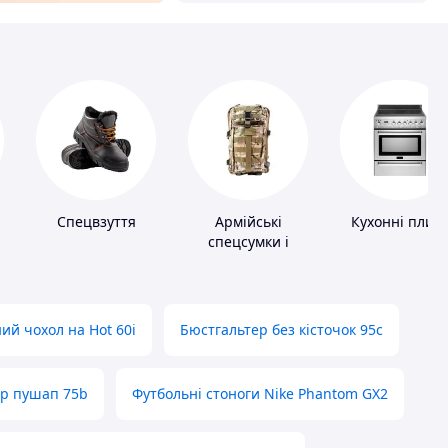
Спецвзуття
Армійські
Кухонні плит
спецсумки і
рюкзаки
ий чохол на Hot 60i
Бюстгальтер без кісточок 95с
ер пушап 75b
Футбольні стоноги Nike Phantom GX2