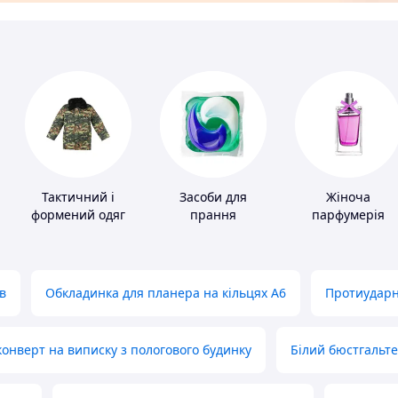
і
Тактичний і
Засоби для
Жіноча
формений одяг
прання
парфумерія
в
Обкладинка для планера на кільцях А6
Протиударн
нверт на виписку з пологового будинку
Білий бюстгальт