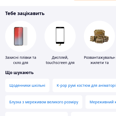
Матеріали для ремонту
Тебе зацікавить
Спорт і відпочинок
Захисні плівки та
Дисплей,
Розвантажувальн
скло для
touchscreen для
жилети та
портативних
телефонів
плитоноски без
Що шукають
пристроїв
плит
Щоденники шкільні
K-pop румі костюм для аніматорі
Блузка з мереживом великого розміру
Мереживний ко