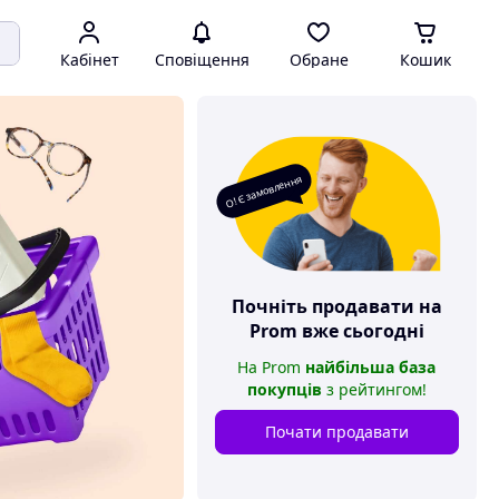
Кабінет
Сповіщення
Обране
Кошик
О! Є замовлення
Почніть продавати на
Prom
вже сьогодні
На
Prom
найбільша база
покупців
з рейтингом
!
Почати продавати