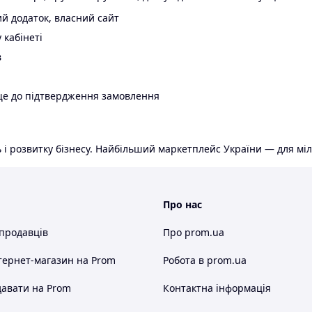
й додаток, власний сайт
 кабінеті
в
ще до підтвердження замовлення
 і розвитку бізнесу. Найбільший маркетплейс України — для міл
Про нас
 продавців
Про prom.ua
тернет-магазин
на Prom
Робота в prom.ua
авати на Prom
Контактна інформація