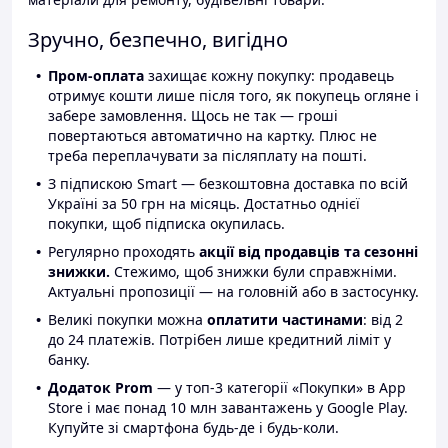
Зручно, безпечно, вигідно
Пром-оплата
захищає кожну покупку: продавець
отримує кошти лише після того, як покупець огляне і
забере замовлення. Щось не так — гроші
повертаються автоматично на картку. Плюс не
треба переплачувати за післяплату на пошті.
З підпискою Smart — безкоштовна доставка по всій
Україні за 50 грн на місяць. Достатньо однієї
покупки, щоб підписка окупилась.
Регулярно проходять
акції від продавців та сезонні
знижки.
Стежимо, щоб знижки були справжніми.
Актуальні пропозиції — на головній або в застосунку.
Великі покупки можна
оплатити частинами
: від 2
до 24 платежів. Потрібен лише кредитний ліміт у
банку.
Додаток Prom
— у топ-3 категорії «Покупки» в App
Store і має понад 10 млн завантажень у Google Play.
Купуйте зі смартфона будь-де і будь-коли.