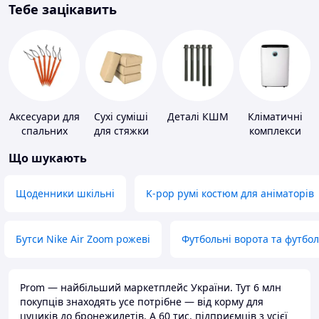
Тебе зацікавить
Аксесуари для
Сухі суміші
Деталі КШМ
Кліматичні
спальних
для стяжки
комплекси
мішків,
підлоги
Що шукають
карематів та
наметів
Щоденники шкільні
K-pop румі костюм для аніматорів
Бутси Nike Air Zoom рожеві
Футбольні ворота та футбо
Prom — найбільший маркетплейс України. Тут 6 млн
покупців знаходять усе потрібне — від корму для
цуциків до бронежилетів. А 60 тис. підприємців з усієї