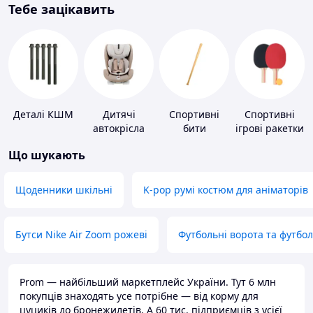
Тебе зацікавить
Деталі КШМ
Дитячі
Спортивні
Спортивні
автокрісла
бити
ігрові ракетки
Що шукають
Щоденники шкільні
K-pop румі костюм для аніматорів
Бутси Nike Air Zoom рожеві
Футбольні ворота та футбо
Prom — найбільший маркетплейс України. Тут 6 млн
покупців знаходять усе потрібне — від корму для
цуциків до бронежилетів. А 60 тис. підприємців з усієї