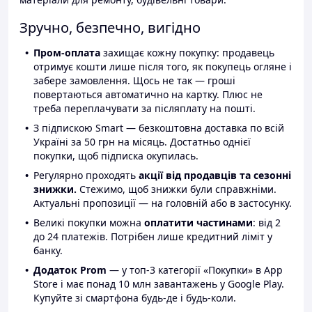
Зручно, безпечно, вигідно
Пром-оплата
захищає кожну покупку: продавець
отримує кошти лише після того, як покупець огляне і
забере замовлення. Щось не так — гроші
повертаються автоматично на картку. Плюс не
треба переплачувати за післяплату на пошті.
З підпискою Smart — безкоштовна доставка по всій
Україні за 50 грн на місяць. Достатньо однієї
покупки, щоб підписка окупилась.
Регулярно проходять
акції від продавців та сезонні
знижки.
Стежимо, щоб знижки були справжніми.
Актуальні пропозиції — на головній або в застосунку.
Великі покупки можна
оплатити частинами
: від 2
до 24 платежів. Потрібен лише кредитний ліміт у
банку.
Додаток Prom
— у топ-3 категорії «Покупки» в App
Store і має понад 10 млн завантажень у Google Play.
Купуйте зі смартфона будь-де і будь-коли.