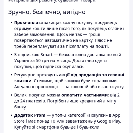
Зручно, безпечно, вигідно
Пром-оплата
захищає кожну покупку: продавець
отримує кошти лише після того, як покупець огляне і
забере замовлення. Щось не так — гроші
повертаються автоматично на картку. Плюс не
треба переплачувати за післяплату на пошті.
З підпискою Smart — безкоштовна доставка по всій
Україні за 50 грн на місяць. Достатньо однієї
покупки, щоб підписка окупилась.
Регулярно проходять
акції від продавців та сезонні
знижки.
Стежимо, щоб знижки були справжніми.
Актуальні пропозиції — на головній або в застосунку.
Великі покупки можна
оплатити частинами
: від 2
до 24 платежів. Потрібен лише кредитний ліміт у
банку.
Додаток Prom
— у топ-3 категорії «Покупки» в App
Store і має понад 10 млн завантажень у Google Play.
Купуйте зі смартфона будь-де і будь-коли.