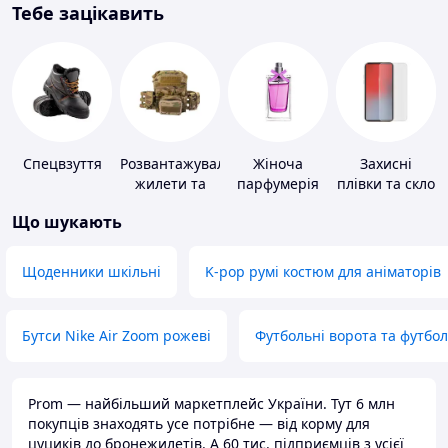
Тебе зацікавить
Спецвзуття
Розвантажувальні
Жіноча
Захисні
жилети та
парфумерія
плівки та скло
плитоноски
для
Що шукають
без плит
портативних
пристроїв
Щоденники шкільні
K-pop румі костюм для аніматорів
Бутси Nike Air Zoom рожеві
Футбольні ворота та футбо
Prom — найбільший маркетплейс України. Тут 6 млн
покупців знаходять усе потрібне — від корму для
цуциків до бронежилетів. А 60 тис. підприємців з усієї