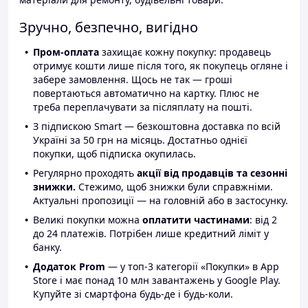
Зручно, безпечно, вигідно
Пром-оплата
захищає кожну покупку: продавець
отримує кошти лише після того, як покупець огляне і
забере замовлення. Щось не так — гроші
повертаються автоматично на картку. Плюс не
треба переплачувати за післяплату на пошті.
З підпискою Smart — безкоштовна доставка по всій
Україні за 50 грн на місяць. Достатньо однієї
покупки, щоб підписка окупилась.
Регулярно проходять
акції від продавців та сезонні
знижки.
Стежимо, щоб знижки були справжніми.
Актуальні пропозиції — на головній або в застосунку.
Великі покупки можна
оплатити частинами
: від 2
до 24 платежів. Потрібен лише кредитний ліміт у
банку.
Додаток Prom
— у топ-3 категорії «Покупки» в App
Store і має понад 10 млн завантажень у Google Play.
Купуйте зі смартфона будь-де і будь-коли.