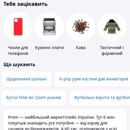
Тебе зацікавить
Чохли для
Кухонні плити
Кава
Тактичний і
телефонів
формений
одяг
Що шукають
Щоденники шкільні
K-pop румі костюм для аніматорів
Бутси Nike Air Zoom рожеві
Футбольні ворота та футбо
Prom — найбільший маркетплейс України. Тут 6 млн
покупців знаходять усе потрібне — від корму для
цуциків до бронежилетів. А 60 тис. підприємців з усієї